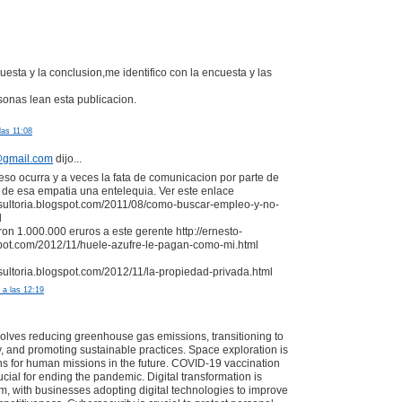
uesta y la conclusion,me identifico con la encuesta y las
onas lean esta publicacion.
las 11:08
@gmail.com
dijo...
so ocurra y a veces la fata de comunicacion por parte de
 esa empatia una entelequia. Ver este enlace
nsultoria.blogspot.com/2011/08/como-buscar-empleo-y-no-
l
on 1.000.000 eruros a este gerente http://ernesto-
spot.com/2012/11/huele-azufre-le-pagan-como-mi.html
nsultoria.blogspot.com/2012/11/la-propiedad-privada.html
 a las 12:19
volves reducing greenhouse gas emissions, transitioning to
 and promoting sustainable practices. Space exploration is
ns for human missions in the future. COVID-19 vaccination
cial for ending the pandemic. Digital transformation is
 with businesses adopting digital technologies to improve