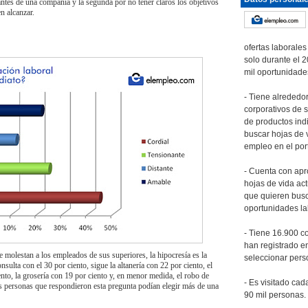
antes de una compañía y la segunda por no tener claros los objetivos
n alcanzar.
ofertas laborales
solo durante el 
mil oportunidade
- Tiene alrededor
corporativos de 
de productos ind
buscar hojas de v
empleo en el port
- Cuenta con ap
hojas de vida ac
que quieren bus
oportunidades la
- Tiene 16.900 c
han registrado en
e molestan a los empleados de sus superiores, la hipocresía es la
seleccionar pers
onsulta con el 30 por ciento, sigue la altanería con 22 por ciento, el
nto, la grosería con 19 por ciento y, en menor medida, el robo de
- Es visitado ca
as personas que respondieron esta pregunta podían elegir más de una
90 mil personas.