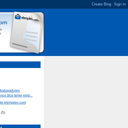
trabajadores
nos dice tener emp...
 de elempleo.com
e
(5)
es