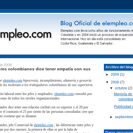
 de 2008
Archivo del blog
ores colombianos dice tener empatía con sus
►
2009
(1)
or
elempleo.com
hipocresía, incumplimiento, altanería y grosería
▼
2008
(7)
ás les molestan a los trabajadores colombianos de sus superiores.
▼
octubre
(2)
ón laboral entre los jefes y empleados,
elempleo.com
consultó por
Mayoría de 
onas de todos los niveles organizacionales.
colombia
Publicidad
tados dice tener una relación cordial con su superior y el 20 por
r el contrario el 25 por ciento de las personas consultadas cree que
to sostiene que es distante.
►
septiembr
ndez, jefe Comercial de
elempleo.com
, las diferencias entre jefes y
r por dos razones: la primera de ellas es por la falta de
Datos personal