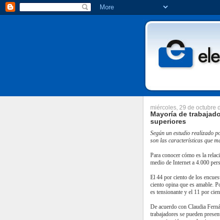
miércoles, 29 de octubre
Mayoría de trabajad
superiores
Según un estudio realizado p
son las características que m
Para conocer cómo es la relaci
medio de Internet a 4.000 pers
El 44 por ciento de los encues
ciento opina que es amable. Po
es tensionante y el 11 por cien
De acuerdo con Claudia Ferná
trabajadores se pueden presenta