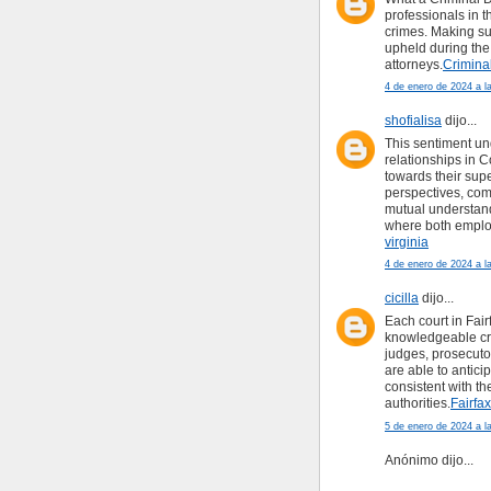
professionals in 
crimes. Making sure
upheld during the 
attorneys.
Crimina
4 de enero de 2024 a l
shofialisa
dijo...
This sentiment un
relationships in
towards their sup
perspectives, com
mutual understand
where both employ
virginia
4 de enero de 2024 a l
cicilla
dijo...
Each court in Fair
knowledgeable cri
judges, prosecutor
are able to antici
consistent with th
authorities.
Fairfa
5 de enero de 2024 a l
Anónimo dijo...