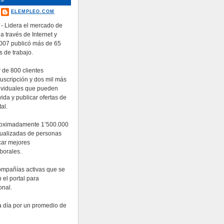
ELEMPLEO.COM
- Lidera el mercado de
 a través de Internet y
2007 publicó más de 65
s de trabajo.
 de 800 clientes
suscripción y dos mil más
ividuales que pueden
ida y publicar ofertas de
al.
roximadamente 1’500.000
tualizadas de personas
car mejores
borales.
ompañías activas que se
 el portal para
onal.
da día por un promedio de