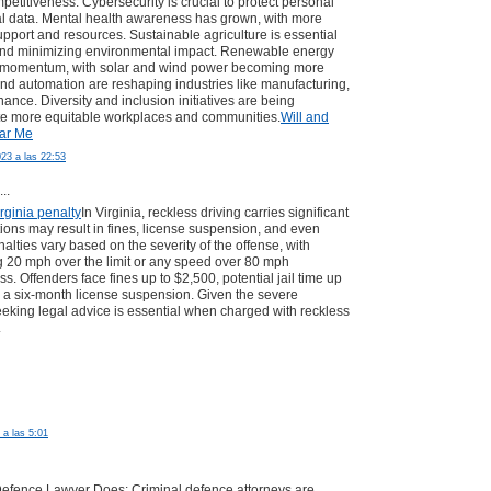
petitiveness. Cybersecurity is crucial to protect personal
l data. Mental health awareness has grown, with more
pport and resources. Sustainable agriculture is essential
 and minimizing environmental impact. Renewable energy
g momentum, with solar and wind power becoming more
 and automation are reshaping industries like manufacturing,
nance. Diversity and inclusion initiatives are being
eate more equitable workplaces and communities.
Will and
ar Me
23 a las 22:53
..
irginia penalty
In Virginia, reckless driving carries significant
tions may result in fines, license suspension, and even
lties vary based on the severity of the offense, with
 20 mph over the limit or any speed over 80 mph
s. Offenders face fines up to $2,500, potential jail time up
 a six-month license suspension. Given the severe
king legal advice is essential when charged with reckless
.
 a las 5:01
Defence Lawyer Does: Criminal defence attorneys are