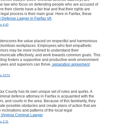
the law who focus on defending people who are accused of
 their clients have a fair trial and that their rights are
legal process is their main goal. Here in Fairfax, these
l Defense Lawyer in Fairfax VA
as 4:43
derscores the value placed on respectful and harmonious
 Colombian workplaces. Employees who feel empathetic
eriors may be more inclined to understand their
municate effectively, and work towards common goals. This
ing fosters a supportive and productive work environment
ees and superiors can thrive.
separation agreement
as 23:51
fax County has its own unique set of rules and quirks. A
minal defence attorney in Fairfax is acquainted with the
s, and courts in the area. Because of this familiarity, they
pate possible obstacles and create plans of action that are
e inclinations and patterns of the local legal
x Virginia Criminal Lawyer
as 2:21