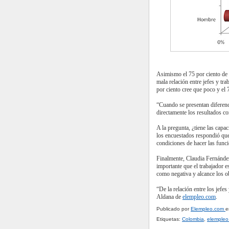
Asimismo el 75 por ciento de
mala relación entre jefes y tr
por ciento cree que poco y el 
“Cuando se presentan diferenc
directamente los resultados co
A la pregunta, ¿tiene las capac
los encuestados respondió que 
condiciones de hacer las funci
Finalmente, Claudia Fernández
importante que el trabajador es
como negativa y alcance los o
“De la relación entre los jef
Aldana de
elempleo.com
.
Publicado por
Elempleo.com
Etiquetas:
Colombia
,
elempleo