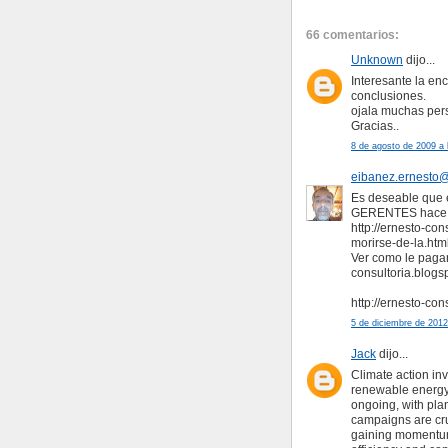
66 comentarios:
Unknown
dijo...
Interesante la enc
conclusiones.
ojala muchas pers
Gracias..
8 de agosto de 2009 a 
eibanez.ernesto
Es deseable que e
GERENTES hace de
http://ernesto-co
morirse-de-la.htm
Ver como le pagar
consultoria.blog
http://ernesto-co
5 de diciembre de 2012
Jack
dijo...
Climate action in
renewable energy,
ongoing, with pla
campaigns are cru
gaining momentum,