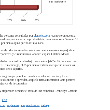
 las personas consultadas por
elempleo.com
reconocieron que una
abajadores puede afectar la productividad de una empresa. Solo un 18
7 por ciento opina que no influye nada.
ias de criterios entre los miembros de una empresa, se perjudican
rporativos y el rendimiento laboral”, explica Catalina Aldana.
idades para realizar el trabajo de su actual jefe? el 65 por ciento de
sí. Sin embargo, el 35 por ciento restante cree que no esta en las
ones de su superior.
 aseguró que para tener una buena relación con los jefes es
te dispuesto a aprender, acepte la retroalimentación tanto positiva
bjetivos de la compañía.
es y empleados depende el éxito de una compañía”, concluyó Catalina
en
9:33
.com
,
empleados
,
jefe
,
rendimiento
,
trabajo