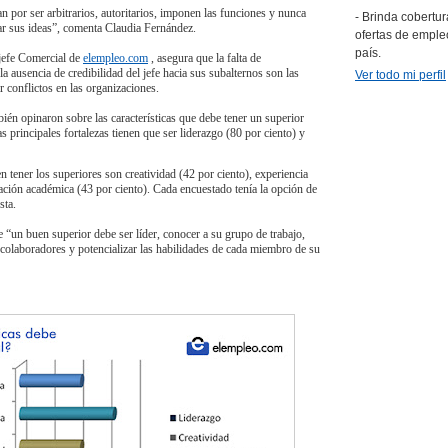
an por ser arbitrarios, autoritarios, imponen las funciones y nunca
- Brinda cobertur
ar sus ideas”, comenta Claudia Fernández.
ofertas de emple
país.
 jefe Comercial de
elempleo.com
, asegura que la falta de
la ausencia de credibilidad del jefe hacia sus subalternos son las
Ver todo mi perfil
r conflictos en las organizaciones.
ién opinaron sobre las características que debe tener un superior
s principales fortalezas tienen que ser liderazgo (80 por ciento) y
 tener los superiores son creatividad (42 por ciento), experiencia
ación académica (43 por ciento). Cada encuestado tenía la opción de
sta.
 “un buen superior debe ser líder, conocer a su grupo de trabajo,
 colaboradores y potencializar las habilidades de cada miembro de su