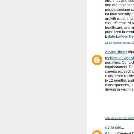
efficiency and com
and organizationa
people seeking su
for food security
growth is gainin
cost-effective. AI
healthcare, and fi
prioritized to cr
Estate Lawyer Ne
22 de septiembre de 20
Advina Jhons
dijo.
reckless driving v
penalties. Convic
imprisonment. Pena
speeds exceeding
considered reckles
to 12 months, and
consequences, see
driving in Virginia
2 de diciembre de 2023
cicilla
dijo...
What a Criminal 