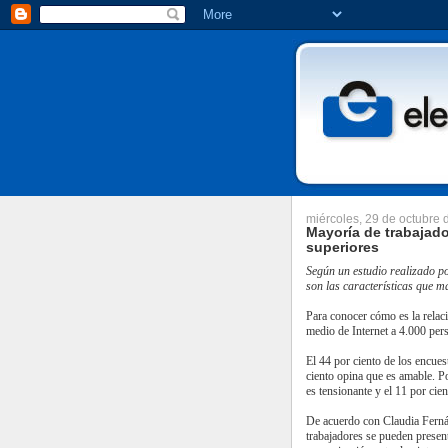
miércoles, 29 de octubre
Mayoría de trabajad
superiores
Según un estudio realizado p
son las características que m
Para conocer cómo es la relaci
medio de Internet a 4.000 pers
El 44 por ciento de los encues
ciento opina que es amable. Po
es tensionante y el 11 por cien
De acuerdo con Claudia Ferná
trabajadores se pueden presenta