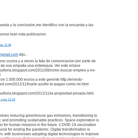
uesta y la conclusion,me identifico con la encuesta y las
onas lean esta publicacion.
las 11:08
@gmail.com
dijo...
so ocurra y a veces la fata de comunicacion por parte de
 esa empatia una entelequia. Ver este enlace
nsultoria.blogspot.com/2011/08/como-buscar-empleo-y-no-
l
on 1.000.000 eruros a este gerente http://ernesto-
spot.com/2012/11/huele-azufre-le-pagan-como-mi.html
nsultoria.blogspot.com/2012/11/la-propiedad-privada.html
 a las 12:19
volves reducing greenhouse gas emissions, transitioning to
 and promoting sustainable practices. Space exploration is
ns for human missions in the future. COVID-19 vaccination
cial for ending the pandemic. Digital transformation is
 with businesses adopting digital technologies to improve