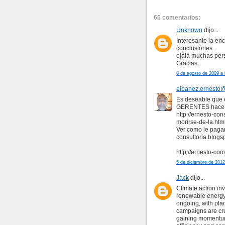
66 comentarios:
Unknown
dijo...
Interesante la enc
conclusiones.
ojala muchas pers
Gracias..
8 de agosto de 2009 a 
eibanez.ernesto
Es deseable que e
GERENTES hace de
http://ernesto-co
morirse-de-la.htm
Ver como le pagar
consultoria.blog
http://ernesto-co
5 de diciembre de 2012
Jack
dijo...
Climate action in
renewable energy,
ongoing, with pla
campaigns are cru
gaining momentum,