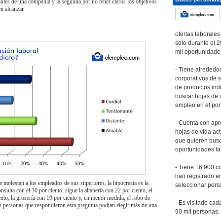
antes de una compañía y la segunda por no tener claros los objetivos
n alcanzar.
ofertas laborales
solo durante el 
mil oportunidade
- Tiene alrededor
corporativos de 
de productos ind
buscar hojas de v
empleo en el port
- Cuenta con ap
hojas de vida ac
que quieren bus
oportunidades la
- Tiene 16.900 c
han registrado en
e molestan a los empleados de sus superiores, la hipocresía es la
seleccionar pers
onsulta con el 30 por ciento, sigue la altanería con 22 por ciento, el
nto, la grosería con 19 por ciento y, en menor medida, el robo de
- Es visitado ca
as personas que respondieron esta pregunta podían elegir más de una
90 mil personas.