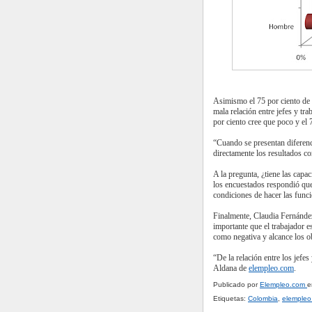
Asimismo el 75 por ciento de
mala relación entre jefes y tr
por ciento cree que poco y el 
“Cuando se presentan diferenc
directamente los resultados co
A la pregunta, ¿tiene las capac
los encuestados respondió que 
condiciones de hacer las funci
Finalmente, Claudia Fernández
importante que el trabajador es
como negativa y alcance los o
“De la relación entre los jef
Aldana de
elempleo.com
.
Publicado por
Elempleo.com
Etiquetas:
Colombia
,
elempleo