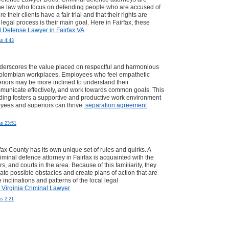
the law who focus on defending people who are accused of
 their clients have a fair trial and that their rights are
legal process is their main goal. Here in Fairfax, these
l Defense Lawyer in Fairfax VA
as 4:43
derscores the value placed on respectful and harmonious
 Colombian workplaces. Employees who feel empathetic
eriors may be more inclined to understand their
municate effectively, and work towards common goals. This
ing fosters a supportive and productive work environment
ees and superiors can thrive.
separation agreement
as 23:51
fax County has its own unique set of rules and quirks. A
minal defence attorney in Fairfax is acquainted with the
s, and courts in the area. Because of this familiarity, they
pate possible obstacles and create plans of action that are
e inclinations and patterns of the local legal
x Virginia Criminal Lawyer
as 2:21