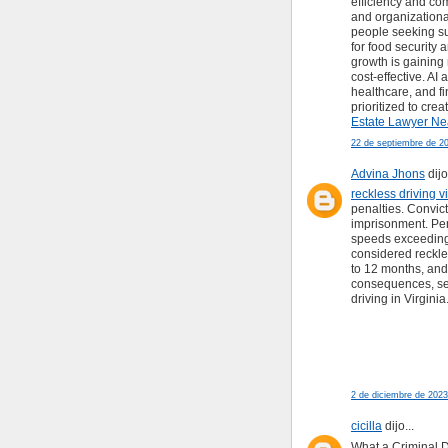
efficiency and com
and organizationa
people seeking su
for food security
growth is gainin
cost-effective. AI
healthcare, and fi
prioritized to cr
Estate Lawyer Ne
22 de septiembre de 20
Advina Jhons
dijo.
reckless driving v
penalties. Convic
imprisonment. Pena
speeds exceeding
considered reckles
to 12 months, and
consequences, see
driving in Virginia
2 de diciembre de 2023
cicilla
dijo...
What a Criminal 