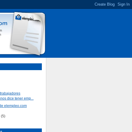
trabajadores
nos dice tener emp...
 de elempleo.com
e
(5)
es