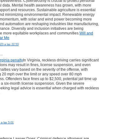
petitiveness. Cybersecurity is crucial to protect personal
l data. Mental health awareness has grown, with more
pport and resources. Sustainable agriculture is essential
 and minimizing environmental impact. Renewable energy
g momentum, with solar and wind power becoming more
 and automation are reshaping industries like manufacturing,
nance. Diversity and inclusion initiatives are being
eate more equitable workplaces and communities.
Will and
ar Me
23 a las 22:53
..
irginia penalty
In Virginia, reckless driving carries significant
tions may result in fines, license suspension, and even
lties vary based on the severity of the offense, with
 20 mph over the limit or any speed over 80 mph
s. Offenders face fines up to $2,500, potential jail time up
 a six-month license suspension. Given the severe
king legal advice is essential when charged with reckless
.
 a las 5:01
Defence Lawyer Does: Criminal defence attorneys are