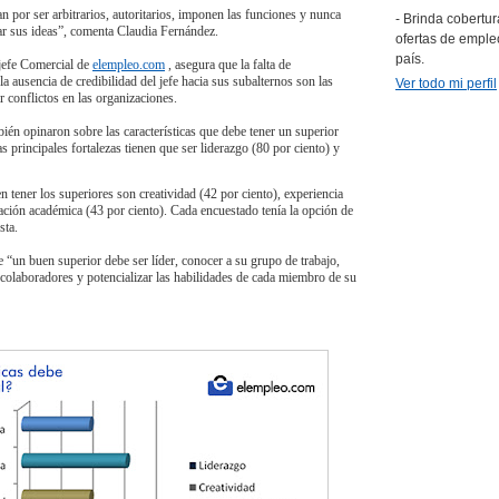
an por ser arbitrarios, autoritarios, imponen las funciones y nunca
- Brinda cobertur
ar sus ideas”, comenta Claudia Fernández.
ofertas de emple
país.
 jefe Comercial de
elempleo.com
, asegura que la falta de
la ausencia de credibilidad del jefe hacia sus subalternos son las
Ver todo mi perfil
r conflictos en las organizaciones.
ién opinaron sobre las características que debe tener un superior
s principales fortalezas tienen que ser liderazgo (80 por ciento) y
 tener los superiores son creatividad (42 por ciento), experiencia
ación académica (43 por ciento). Cada encuestado tenía la opción de
sta.
 “un buen superior debe ser líder, conocer a su grupo de trabajo,
 colaboradores y potencializar las habilidades de cada miembro de su