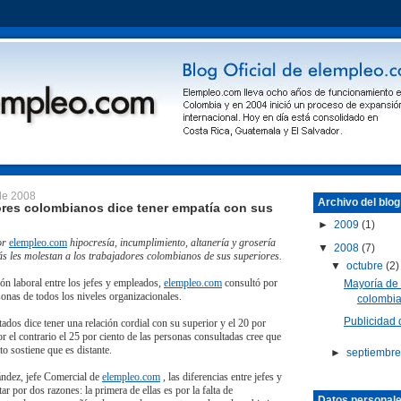
 de 2008
Archivo del blog
ores colombianos dice tener empatía con sus
►
2009
(1)
or
elempleo.com
hipocresía, incumplimiento, altanería y grosería
▼
2008
(7)
ás les molestan a los trabajadores colombianos de sus superiores.
▼
octubre
(2)
ón laboral entre los jefes y empleados,
elempleo.com
consultó por
Mayoría de 
onas de todos los niveles organizacionales.
colombia
Publicidad
tados dice tener una relación cordial con su superior y el 20 por
r el contrario el 25 por ciento de las personas consultadas cree que
to sostiene que es distante.
►
septiembr
ndez, jefe Comercial de
elempleo.com
, las diferencias entre jefes y
r por dos razones: la primera de ellas es por la falta de
Datos personal