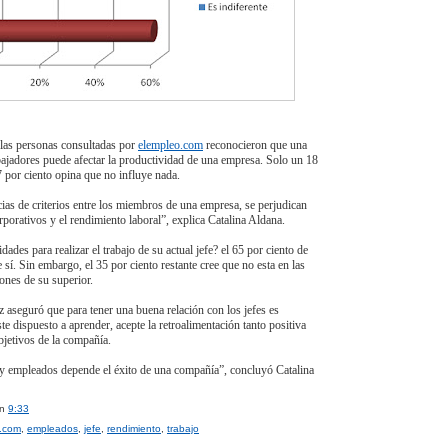
 las personas consultadas por
elempleo.com
reconocieron que una
abajadores puede afectar la productividad de una empresa. Solo un 18
7 por ciento opina que no influye nada.
ias de criterios entre los miembros de una empresa, se perjudican
rporativos y el rendimiento laboral”, explica Catalina Aldana.
idades para realizar el trabajo de su actual jefe? el 65 por ciento de
sí. Sin embargo, el 35 por ciento restante cree que no esta en las
ones de su superior.
 aseguró que para tener una buena relación con los jefes es
te dispuesto a aprender, acepte la retroalimentación tanto positiva
bjetivos de la compañía.
es y empleados depende el éxito de una compañía”, concluyó Catalina
en
9:33
.com
,
empleados
,
jefe
,
rendimiento
,
trabajo