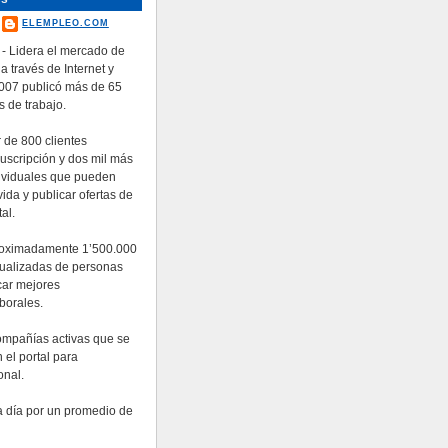
ELEMPLEO.COM
- Lidera el mercado de
 a través de Internet y
2007 publicó más de 65
s de trabajo.
 de 800 clientes
suscripción y dos mil más
ividuales que pueden
ida y publicar ofertas de
al.
roximadamente 1’500.000
tualizadas de personas
car mejores
borales.
ompañías activas que se
 el portal para
onal.
da día por un promedio de