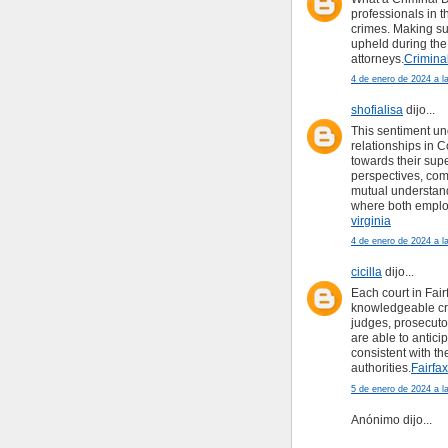
professionals in 
crimes. Making sure
upheld during the 
attorneys.
Crimina
4 de enero de 2024 a l
shofialisa
dijo...
This sentiment un
relationships in
towards their sup
perspectives, com
mutual understand
where both employ
virginia
4 de enero de 2024 a l
cicilla
dijo...
Each court in Fair
knowledgeable cri
judges, prosecutor
are able to antici
consistent with th
authorities.
Fairfa
5 de enero de 2024 a l
Anónimo dijo...