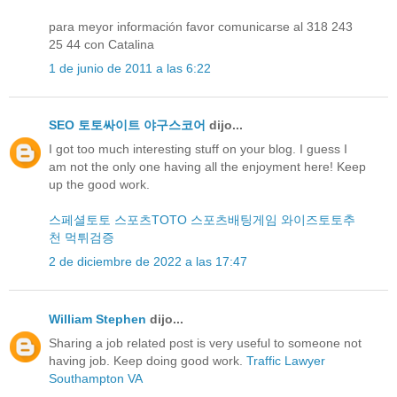
para meyor información favor comunicarse al 318 243
25 44 con Catalina
1 de junio de 2011 a las 6:22
SEO 토토싸이트 야구스코어
dijo...
I got too much interesting stuff on your blog. I guess I
am not the only one having all the enjoyment here! Keep
up the good work.
스페셜토토
스포츠TOTO
스포츠배팅게임
와이즈토토추
천
먹튀검증
2 de diciembre de 2022 a las 17:47
William Stephen
dijo...
Sharing a job related post is very useful to someone not
having job. Keep doing good work.
Traffic Lawyer
Southampton VA