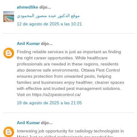
ahmedlike
dijo...
موقع الدكتور عبده منصور المحمودي
12 de agosto de 2025 a las 10:21
Anil Kumar
dijo...
Finding reliable services is just as important as finding
the right career opportunities. While healthcare
professionals are needed in these regions, residents
also deserve safe environments. Ottawa Pest Control
ensures protection from unwanted pests, helping
families and businesses enjoy healthier, cleaner spaces
with effective and trusted pest management solutions.
Visit on https://a2zpestcontrol.ca/
18 de agosto de 2025 a las 21:05
Anil Kumar
dijo...
Interesting job opportunity for radiology technologists in
Meta! Just as skilled professionals are needed for