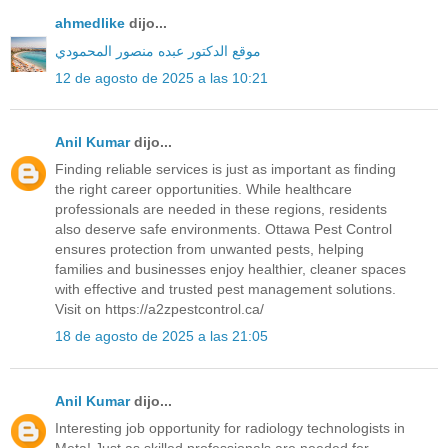
ahmedlike
dijo...
موقع الدكتور عبده منصور المحمودي
12 de agosto de 2025 a las 10:21
Anil Kumar
dijo...
Finding reliable services is just as important as finding
the right career opportunities. While healthcare
professionals are needed in these regions, residents
also deserve safe environments. Ottawa Pest Control
ensures protection from unwanted pests, helping
families and businesses enjoy healthier, cleaner spaces
with effective and trusted pest management solutions.
Visit on https://a2zpestcontrol.ca/
18 de agosto de 2025 a las 21:05
Anil Kumar
dijo...
Interesting job opportunity for radiology technologists in
Meta! Just as skilled professionals are needed for