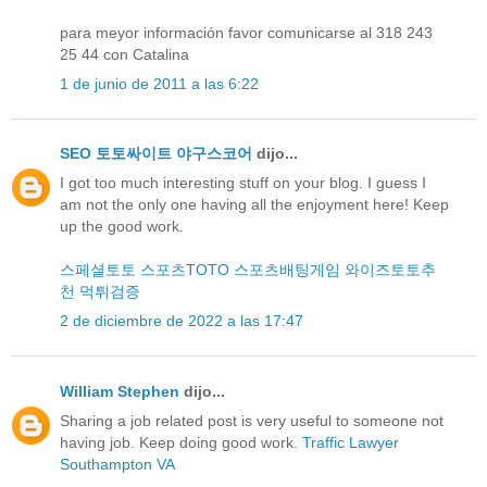
para meyor información favor comunicarse al 318 243
25 44 con Catalina
1 de junio de 2011 a las 6:22
SEO 토토싸이트 야구스코어
dijo...
I got too much interesting stuff on your blog. I guess I
am not the only one having all the enjoyment here! Keep
up the good work.
스페셜토토
스포츠TOTO
스포츠배팅게임
와이즈토토추
천
먹튀검증
2 de diciembre de 2022 a las 17:47
William Stephen
dijo...
Sharing a job related post is very useful to someone not
having job. Keep doing good work.
Traffic Lawyer
Southampton VA