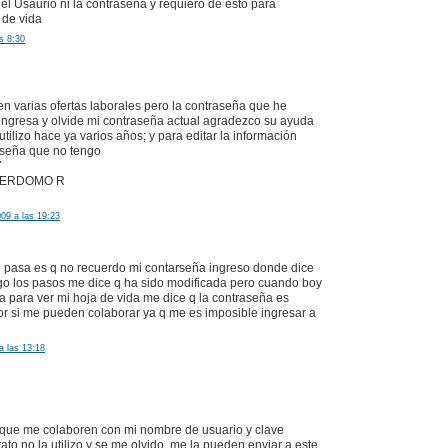
el Usaurio ni la contraseña y requiero de esto para
 de vida
as 8:30
en varias ofertas laborales pero la contraseña que he
ngresa y olvide mi contraseña actual agradezco su ayuda
utilizo hace ya varios años; y para editar la información
aseña que no tengo
7
PERDOMO R
09 a las 19:23
q pasa es q no recuerdo mi contarseña ingreso donde dice
igo los pasos me dice q ha sido modificada pero cuando boy
na para ver mi hoja de vida me dice q la contraseña es
vor si me pueden colaborar ya q me es imposible ingresar a
a las 13:18
o que me colaboren con mi nombre de usuario y clave
ato no la utilizo y se me olvido. me la pueden enviar a este