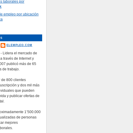
as laborales por
k
e empleo por ubicación
ca
es
ELEMPLEO.COM
- Lidera el mercado de
 a través de Internet y
2007 publicó más de 65
s de trabajo.
 de 800 clientes
suscripción y dos mil más
ividuales que pueden
ida y publicar ofertas de
al.
roximadamente 1’500.000
tualizadas de personas
car mejores
borales.