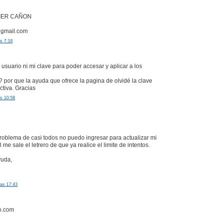
IER CAÑON
@gmail.com
as 7:16
 usuario ni mi clave para poder accesar y aplicar a los
por que la ayuda que ofrece la pagina de olvidé la clave
ctiva. Gracias
as 10:58
oblema de casi todos no puedo ingresar para actualizar mi
l me sale el letrero de que ya realice el limite de intentos.
yuda,
las 17:43
o.com