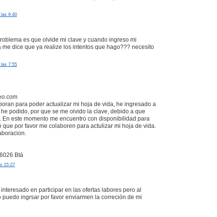
las 9:40
roblema es que olvide mi clave y cuando ingreso mi
me dice que ya realize los intentos que hago??? necesito
las 7:55
eo.com
boran para poder actualizar mi hoja de vida, he ingresado a
 he podido, por que se me olvido la clave, debido a que
. En este momento me encuentro con disponibilidad para
o que por favor me colaboren para actulizar mi hoja de vida.
aboracion.
6026 Btá
as 15:27
interesado en participar en las ofertas labores pero al
no puedo ingrsar por favor enviarmen la correción de mi