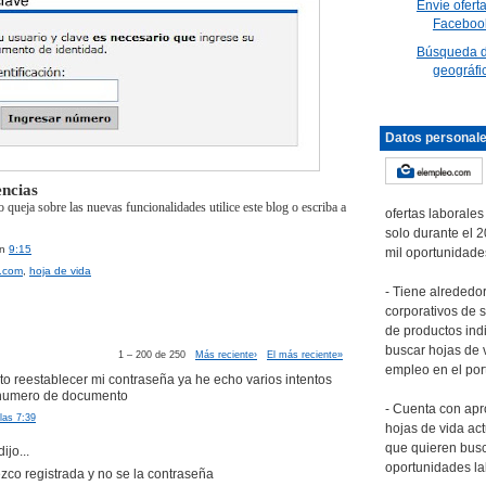
Envíe ofert
Faceboo
Búsqueda d
geográfi
Datos personal
ncias
o queja sobre las nuevas funcionalidades utilice este blog o escriba a
ofertas laborales
solo durante el 
en
9:15
mil oportunidade
.com
,
hoja de vida
- Tiene alrededor
corporativos de 
de productos ind
buscar hojas de v
1 – 200 de 250
Más reciente›
El más reciente»
empleo en el port
to reestablecer mi contraseña ya he echo varios intentos
 numero de documento
- Cuenta con ap
las 7:39
hojas de vida ac
que quieren bus
ijo...
oportunidades la
co registrada y no se la contraseña