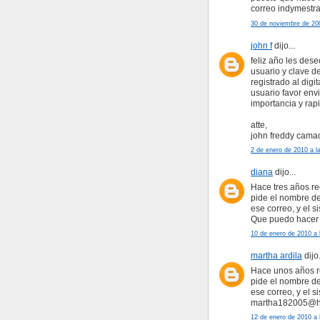
correo indymestr
30 de noviembre de 200
john f
dijo...
feliz año les des
usuario y clave d
registrado al digi
usuario favor env
importancia y rapi
atte,
john freddy cama
2 de enero de 2010 a l
diana
dijo...
Hace tres años re
pide el nombre de
ese correo, y el s
Que puedo hacer
10 de enero de 2010 a 
martha ardila
dijo.
Hace unos años re
pide el nombre de
ese correo, y el 
martha182005@h
12 de enero de 2010 a 