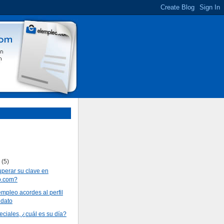
e
(5)
perar su clave en
o.com?
empleo acordes al perfil
idato
ciales, ¿cuál es su día?