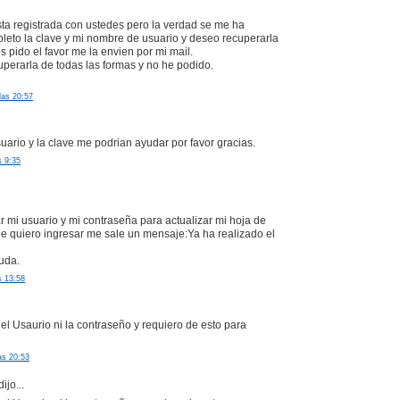
sta registrada con ustedes pero la verdad se me ha
leto la clave y mi nombre de usuario y deseo recuperarla
s pido el favor me la envien por mi mail.
perarla de todas las formas y no he podido.
las 20:57
suario y la clave me podrian ayudar por favor gracias.
s 9:35
r mi usuario y mi contraseña para actualizar mi hoja de
e quiero ingresar me sale un mensaje:Ya ha realizado el
uda.
s 13:58
el Usaurio ni la contraseño y requiero de esto para
as 20:53
ijo...