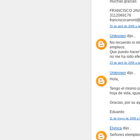
muchas gracias
FRANCISCO JAV
3112069176
franciscocanont
20 de abril de 2009 a l
Unknown
dijo...
No recuerdo ni mi
empleos.
Que puedo hacer? 
no me ha sido efe
23 de abril de 2009 a l
Unknown
dijo...
Hola,
Tengo el mismo pr
hoja de vida, igua
Gracias, por su a
Eduardo
11 de mayo de 2009 a 
Elvisca
dijo...
Señores elemple