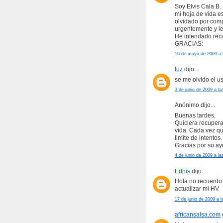
Soy Elvis Cala B.
mi hoja de vida e
olvidado por comp
urgentemente y le
He intendado recu
GRACIAS:
16 de mayo de 2009 a 
luz
dijo...
se me olvido el u
3 de junio de 2009 a la
Anónimo dijo...
Buenas tardes,
Quiciera recupera
vida. Cada vez qu
limite de intentos.
Gracias por su ay
4 de junio de 2009 a la
Ednis
dijo...
Hola no recuerdo 
actualizar mi HV
17 de junio de 2009 a l
africansalsa.com
d