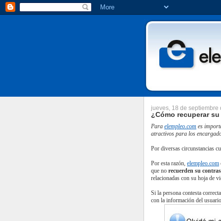
jueves, 18 de septiembre
¿Cómo recuperar su
Para
elempleo.com
es importa
atractivos para los encargado
Por diversas circunstancias cu
Por esta razón,
elempleo.com
que no
recuerden su contra
relacionadas con su hoja de vi
Si la persona contesta correct
con la información del usuari