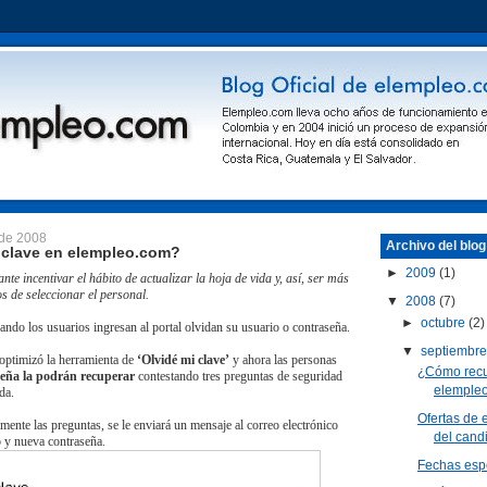
 de 2008
Archivo del blog
 clave en elempleo.com?
►
2009
(1)
nte incentivar el hábito de actualizar la hoja de vida y, así, ser más
s de seleccionar el personal.
▼
2008
(7)
►
octubre
(2)
ando los usuarios ingresan al portal olvidan su usuario o contraseña.
▼
septiembr
optimizó la herramienta de
‘Olvidé mi clave’
y ahora las personas
¿Cómo recu
seña la podrán recuperar
contestando tres preguntas de seguridad
elemple
da.
Ofertas de 
amente las preguntas, se le enviará un mensaje al correo electrónico
del cand
o y nueva contraseña.
Fechas espe