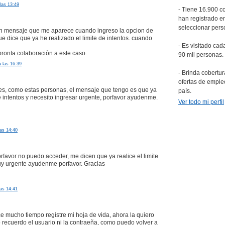
 las 13:49
- Tiene 16.900 c
han registrado en
seleccionar pers
un mensaje que me aparece cuando ingreso la opcion de
ue dice que ya he realizado el limite de intentos. cuando
- Es visitado ca
pronta colaboraciòn a este caso.
90 mil personas.
a las 16:39
- Brinda cobertur
ofertas de emple
es, como estas personas, el mensaje que tengo es que ya
país.
de intentos y necesito ingresar urgente, porfavor ayudenme.
Ver todo mi perfil
as 14:40
rfavor no puedo acceder, me dicen que ya realice el limite
uy urgente ayudenme porfavor. Gracias
as 14:41
e mucho tiempo registre mi hoja de vida, ahora la quiero
o recuerdo el usuario ni la contraeña, como puedo volver a