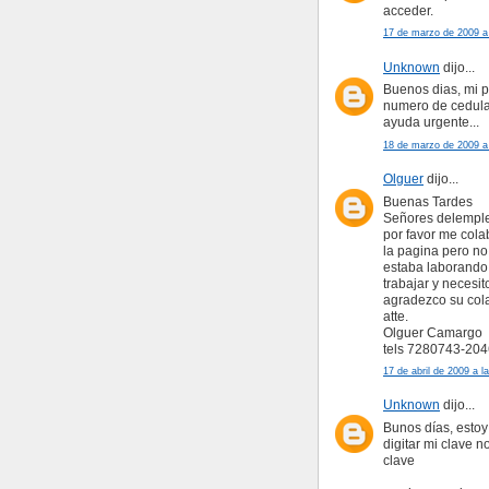
acceder.
17 de marzo de 2009 a 
Unknown
dijo...
Buenos dias, mi p
numero de cedula 
ayuda urgente...
18 de marzo de 2009 a 
Olguer
dijo...
Buenas Tardes
Señores delempl
por favor me cola
la pagina pero no
estaba laborando
trabajar y necesit
agradezco su col
atte.
Olguer Camargo
tels 7280743-204
17 de abril de 2009 a l
Unknown
dijo...
Bunos días, estoy 
digitar mi clave 
clave