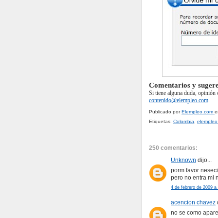
Comentarios y sugere
Si tiene alguna duda, opinión 
contenido@elempleo.com
.
Publicado por
Elempleo.com
Etiquetas:
Colombia
,
elempleo
250 comentarios:
Unknown
dijo...
porm favor neseci
pero no entra mi
4 de febrero de 2009 a 
acencion chavez
d
no se como aparez