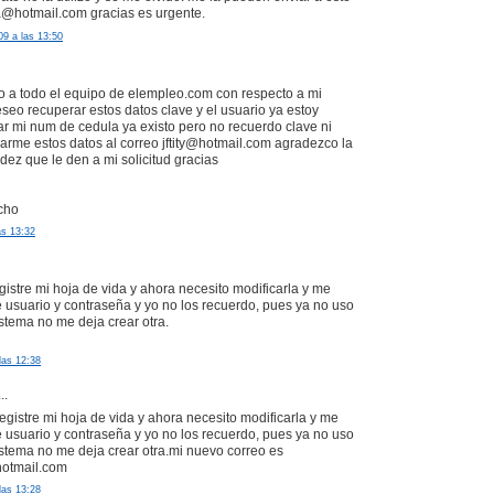
a@hotmail.com gracias es urgente.
9 a las 13:50
eo a todo el equipo de elempleo.com con respecto a mi
eseo recuperar estos datos clave y el usuario ya estoy
tar mi num de cedula ya existo pero no recuerdo clave ni
iarme estos datos al correo jftity@hotmail.com agradezco la
dez que le den a mi solicitud gracias
cho
as 13:32
gistre mi hoja de vida y ahora necesito modificarla y me
 usuario y contraseña y yo no los recuerdo, pues ya no uso
istema no me deja crear otra.
las 12:38
..
gistre mi hoja de vida y ahora necesito modificarla y me
 usuario y contraseña y yo no los recuerdo, pues ya no uso
sistema no me deja crear otra.mi nuevo correo es
otmail.com
las 13:28