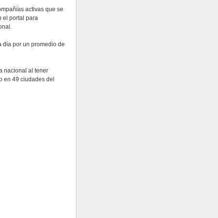
ompañías activas que se
 el portal para
onal.
da día por un promedio de
a nacional al tener
o en 49 ciudades del