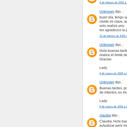
4 de febrero de 2009 a
Unknown
dijo...
buen dìa, tengo 
olvide mi clave, q
solo realize uno.
les agradezco la 
25 de febrero de 2009 
Unknown
dijo...
Hola buenas tard
realice el limite 
Gracias
Lady
9 de marzo de 2009 a l
Unknown
dijo...
Buenas tardes, po
de intentos, es m
Lady
9 de marzo de 2009 a l
claudia
dijo...
Claudia: Hola hac
actualizar pero n