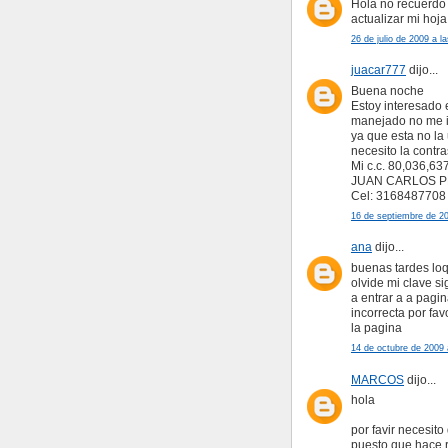
Hola no recuerdo 
actualizar mi hoja
26 de julio de 2009 a l
juacar777
dijo...
Buena noche
Estoy interesado 
manejado no me i
ya que esta no la 
necesito la contr
Mi c.c. 80,036,63
JUAN CARLOS 
Cel: 3168487708
16 de septiembre de 20
ana
dijo...
buenas tardes lo
olvide mi clave s
a entrar a a pagi
incorrecta por fa
la pagina
14 de octubre de 2009 
MARCOS
dijo...
hola
por favir necesit
puesto que hace r