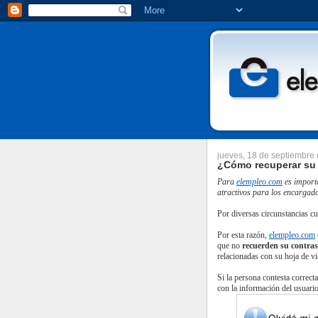
jueves, 18 de septiembre
¿Cómo recuperar su
Para
elempleo.com
es importa
atractivos para los encargado
Por diversas circunstancias cu
Por esta razón,
elempleo.com
que no
recuerden su contra
relacionadas con su hoja de vi
Si la persona contesta correct
con la información del usuari