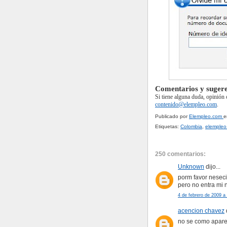
Comentarios y sugere
Si tiene alguna duda, opinión 
contenido@elempleo.com
.
Publicado por
Elempleo.com
Etiquetas:
Colombia
,
elempleo
250 comentarios:
Unknown
dijo...
porm favor neseci
pero no entra mi
4 de febrero de 2009 a 
acencion chavez
d
no se como aparez