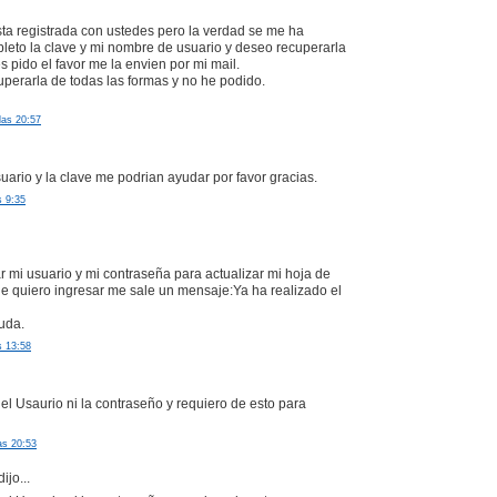
sta registrada con ustedes pero la verdad se me ha
leto la clave y mi nombre de usuario y deseo recuperarla
s pido el favor me la envien por mi mail.
perarla de todas las formas y no he podido.
las 20:57
suario y la clave me podrian ayudar por favor gracias.
s 9:35
r mi usuario y mi contraseña para actualizar mi hoja de
e quiero ingresar me sale un mensaje:Ya ha realizado el
uda.
s 13:58
el Usaurio ni la contraseño y requiero de esto para
as 20:53
ijo...