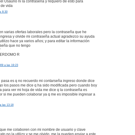
el Usaurio ni la contraseña y requiero de esto para
 de vida
as 8:30
en varias ofertas laborales pero la contraseña que he
ngresa y olvide mi contraseña actual agradezco su ayuda
utilizo hace ya varios años; y para editar la información
aseña que no tengo
7
PERDOMO R
09 a las 19:23
q pasa es q no recuerdo mi contarseña ingreso donde dice
igo los pasos me dice q ha sido modificada pero cuando boy
na para ver mi hoja de vida me dice q la contraseña es
vor si me pueden colaborar ya q me es imposible ingresar a
a las 13:18
o que me colaboren con mi nombre de usuario y clave
ato no la utilizo y se me olvido. me la pueden enviar a este