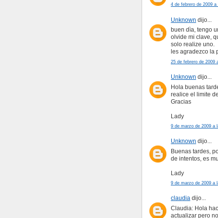
4 de febrero de 2009 a
Unknown
dijo...
buen dìa, tengo 
olvide mi clave, q
solo realize uno.
les agradezco la 
25 de febrero de 2009 
Unknown
dijo...
Hola buenas tard
realice el limite 
Gracias
Lady
9 de marzo de 2009 a l
Unknown
dijo...
Buenas tardes, po
de intentos, es m
Lady
9 de marzo de 2009 a l
claudia
dijo...
Claudia: Hola hac
actualizar pero n