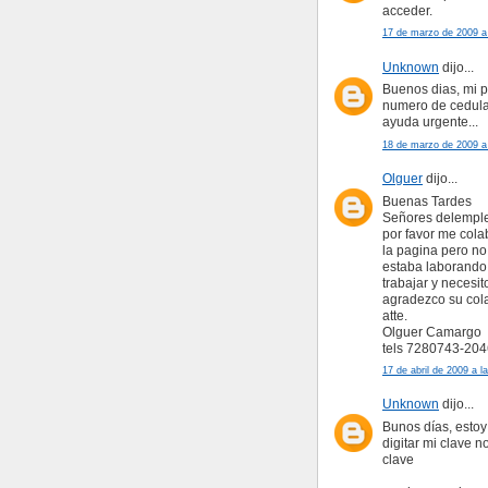
acceder.
17 de marzo de 2009 a 
Unknown
dijo...
Buenos dias, mi p
numero de cedula 
ayuda urgente...
18 de marzo de 2009 a 
Olguer
dijo...
Buenas Tardes
Señores delempl
por favor me cola
la pagina pero no
estaba laborando
trabajar y necesit
agradezco su col
atte.
Olguer Camargo
tels 7280743-204
17 de abril de 2009 a l
Unknown
dijo...
Bunos días, estoy 
digitar mi clave 
clave