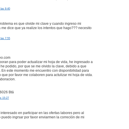
las 9:40
roblema es que olvide mi clave y cuando ingreso mi
me dice que ya realize los intentos que hago??? necesito
las 7:55
eo.com
boran para poder actualizar mi hoja de vida, he ingresado a
 he podido, por que se me olvido la clave, debido a que
. En este momento me encuentro con disponibilidad para
o que por favor me colaboren para actulizar mi hoja de vida.
aboracion.
6026 Btá
as 15:27
interesado en participar en las ofertas labores pero al
no puedo ingrsar por favor enviarmen la correción de mi