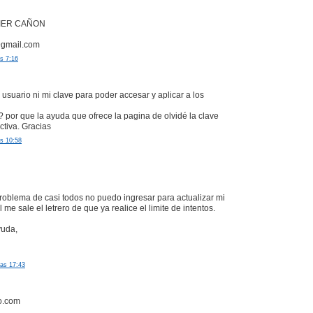
IER CAÑON
@gmail.com
as 7:16
 usuario ni mi clave para poder accesar y aplicar a los
por que la ayuda que ofrece la pagina de olvidé la clave
ctiva. Gracias
as 10:58
oblema de casi todos no puedo ingresar para actualizar mi
l me sale el letrero de que ya realice el limite de intentos.
yuda,
las 17:43
o.com