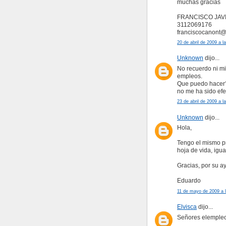
muchas gracias
FRANCISCO JAV
3112069176
franciscocanont
20 de abril de 2009 a l
Unknown
dijo...
No recuerdo ni mi
empleos.
Que puedo hacer? 
no me ha sido efe
23 de abril de 2009 a l
Unknown
dijo...
Hola,
Tengo el mismo pr
hoja de vida, igua
Gracias, por su a
Eduardo
11 de mayo de 2009 a 
Elvisca
dijo...
Señores elemple