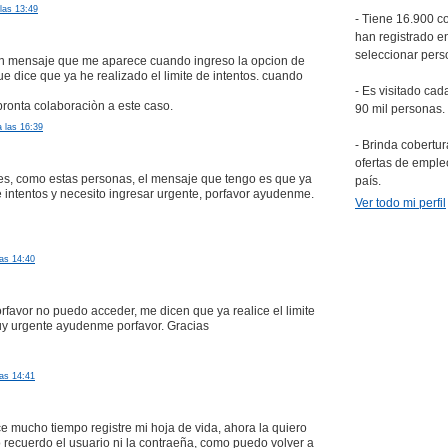
 las 13:49
- Tiene 16.900 c
han registrado en
seleccionar pers
un mensaje que me aparece cuando ingreso la opcion de
ue dice que ya he realizado el limite de intentos. cuando
- Es visitado ca
pronta colaboraciòn a este caso.
90 mil personas.
a las 16:39
- Brinda cobertur
ofertas de emple
es, como estas personas, el mensaje que tengo es que ya
país.
de intentos y necesito ingresar urgente, porfavor ayudenme.
Ver todo mi perfil
as 14:40
rfavor no puedo acceder, me dicen que ya realice el limite
uy urgente ayudenme porfavor. Gracias
as 14:41
e mucho tiempo registre mi hoja de vida, ahora la quiero
o recuerdo el usuario ni la contraeña, como puedo volver a