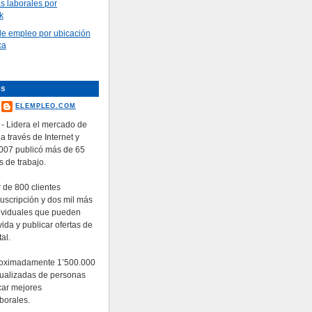
as laborales por
k
e empleo por ubicación
ca
es
ELEMPLEO.COM
- Lidera el mercado de
 a través de Internet y
2007 publicó más de 65
s de trabajo.
 de 800 clientes
suscripción y dos mil más
ividuales que pueden
ida y publicar ofertas de
al.
roximadamente 1’500.000
tualizadas de personas
car mejores
borales.