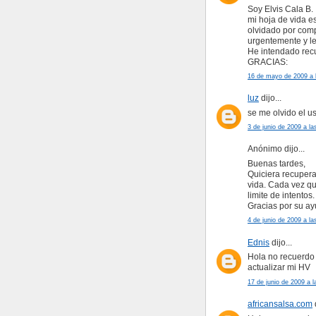
Soy Elvis Cala B.
mi hoja de vida e
olvidado por comp
urgentemente y le
He intendado recu
GRACIAS:
16 de mayo de 2009 a 
luz
dijo...
se me olvido el u
3 de junio de 2009 a la
Anónimo dijo...
Buenas tardes,
Quiciera recupera
vida. Cada vez qu
limite de intentos.
Gracias por su ay
4 de junio de 2009 a la
Ednis
dijo...
Hola no recuerdo 
actualizar mi HV
17 de junio de 2009 a l
africansalsa.com
d