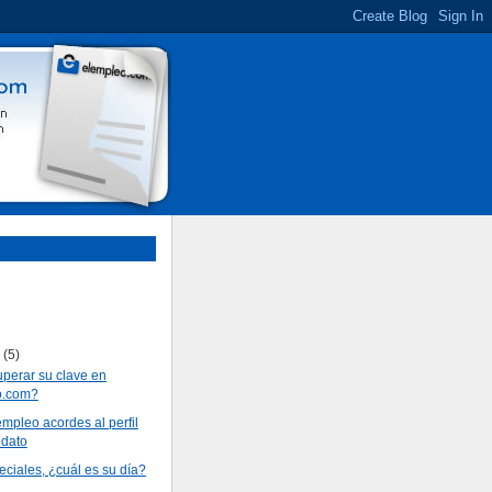
e
(5)
perar su clave en
o.com?
empleo acordes al perfil
idato
ciales, ¿cuál es su día?