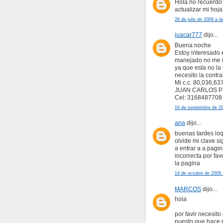
Hola no recuerdo 
actualizar mi hoja
26 de julio de 2009 a l
juacar777
dijo...
Buena noche
Estoy interesado 
manejado no me i
ya que esta no la 
necesito la contr
Mi c.c. 80,036,63
JUAN CARLOS 
Cel: 3168487708
16 de septiembre de 20
ana
dijo...
buenas tardes lo
olvide mi clave s
a entrar a a pagi
incorrecta por fa
la pagina
14 de octubre de 2009 
MARCOS
dijo...
hola
por favir necesit
puesto que hace r