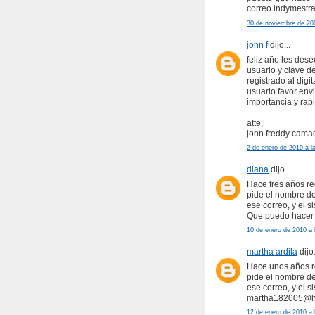
correo indymestr
30 de noviembre de 200
john f
dijo...
feliz año les des
usuario y clave d
registrado al digi
usuario favor env
importancia y rapi
atte,
john freddy cama
2 de enero de 2010 a l
diana
dijo...
Hace tres años re
pide el nombre de
ese correo, y el s
Que puedo hacer
10 de enero de 2010 a 
martha ardila
dijo.
Hace unos años re
pide el nombre de
ese correo, y el 
martha182005@h
12 de enero de 2010 a 