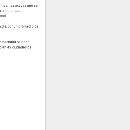
ompañías activas que se
 el portal para
onal.
da día por un promedio de
a nacional al tener
o en 49 ciudades del