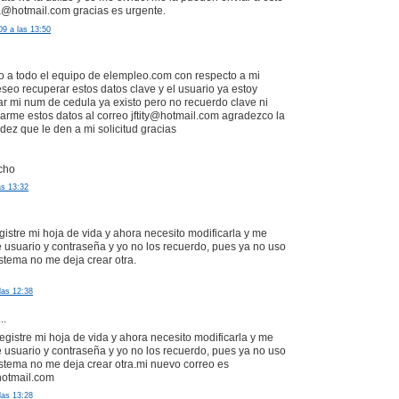
a@hotmail.com gracias es urgente.
9 a las 13:50
eo a todo el equipo de elempleo.com con respecto a mi
eseo recuperar estos datos clave y el usuario ya estoy
tar mi num de cedula ya existo pero no recuerdo clave ni
iarme estos datos al correo jftity@hotmail.com agradezco la
dez que le den a mi solicitud gracias
cho
as 13:32
gistre mi hoja de vida y ahora necesito modificarla y me
 usuario y contraseña y yo no los recuerdo, pues ya no uso
istema no me deja crear otra.
las 12:38
..
gistre mi hoja de vida y ahora necesito modificarla y me
 usuario y contraseña y yo no los recuerdo, pues ya no uso
sistema no me deja crear otra.mi nuevo correo es
otmail.com
las 13:28