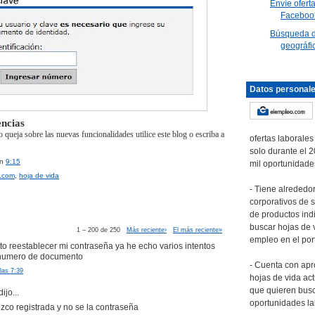
Envíe ofert
Faceboo
Búsqueda d
geográfi
Datos personal
ncias
o queja sobre las nuevas funcionalidades utilice este blog o escriba a
ofertas laborales
solo durante el 
en
9:15
mil oportunidade
.com
,
hoja de vida
- Tiene alrededor
corporativos de 
de productos ind
buscar hojas de v
1 – 200 de 250
Más reciente›
El más reciente»
empleo en el port
to reestablecer mi contraseña ya he echo varios intentos
 numero de documento
- Cuenta con ap
las 7:39
hojas de vida ac
que quieren bus
ijo...
oportunidades la
co registrada y no se la contraseña