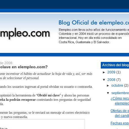
 de 2008
Archivo del blog
 clave en elempleo.com?
►
2009
(1)
nte incentivar el hábito de actualizar la hoja de vida y, así, ser más
s de seleccionar el personal.
▼
2008
(7)
►
octubre
(2)
ando los usuarios ingresan al portal olvidan su usuario o contraseña.
▼
septiembr
optimizó la herramienta de
‘Olvidé mi clave’
y ahora las personas
¿Cómo recu
seña la podrán recuperar
contestando tres preguntas de seguridad
elemple
da.
Ofertas de 
amente las preguntas, se le enviará un mensaje al correo electrónico
del cand
o y nueva contraseña.
Fechas espe